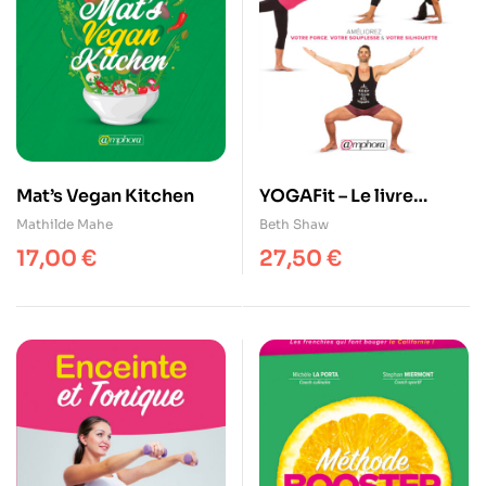
Mat’s Vegan Kitchen
YOGAFit – Le livre
officiel de la méthode
Mathilde Mahe
Beth Shaw
best-seller
17,00
€
27,50
€