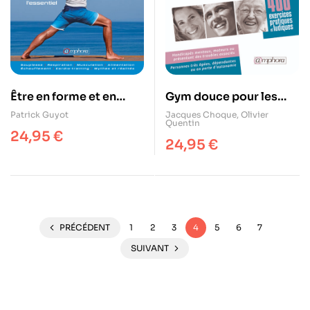
Être en forme et en
Gym douce pour les
pleine santé
personnes
Patrick Guyot
Jacques Choque
,
Olivier
Quentin
handicapées ou à
24,95
€
24,95
€
mobilité réduite
PRÉCÉDENT
1
2
3
4
5
6
7
SUIVANT