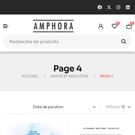
0
2
Page 4
ACCUEIL
SANTÉ ET BIEN-ÊTRE
PAGE 4
Afficher