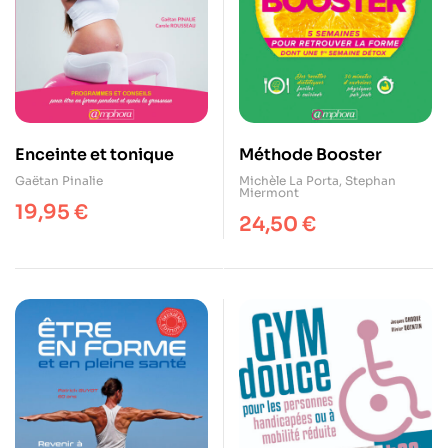
Enceinte et tonique
Méthode Booster
Gaëtan Pinalie
Michèle La Porta
,
Stephan
Miermont
19,95
€
24,50
€