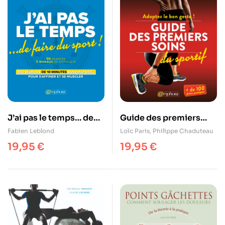
J’ai pas le temps… de
Guide des premiers
faire du sport !
soins du sportif
Fabien Leblond
Loïc Paris
,
Philippe Chaduteau
19,95
€
19,95
€