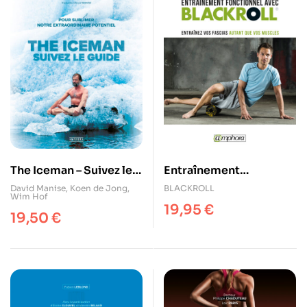
The Iceman – Suivez le
Entraînement
guide !
fonctionnel avec
David Manise
,
Koen de Jong
,
BLACKROLL
Wim Hof
BLACKROLL®
19,95
€
19,50
€