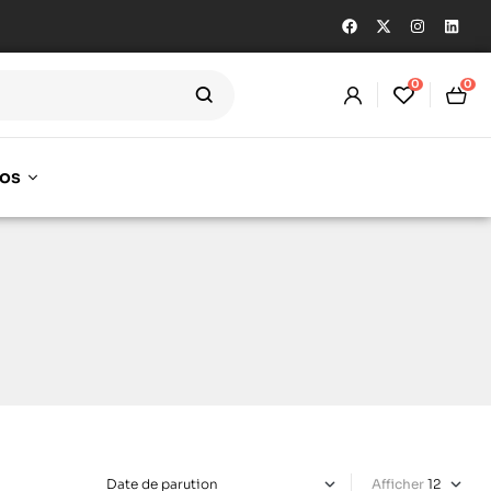
0
0
os
Afficher