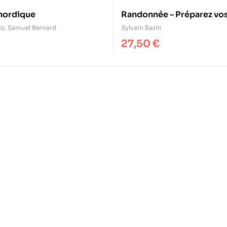
nordique
Randonnée – Préparez vo
lo
,
Samuel Bernard
Sylvain Bazin
27,50
€