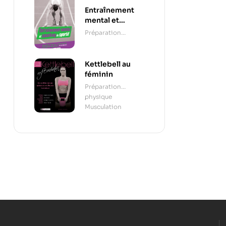
Entraînement
mental et
coaching du
Préparation
sportif
mentale
Kettlebell au
féminin
Préparation
physique
,
Musculation