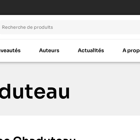
veautés
Auteurs
Actualités
A prop
aduteau