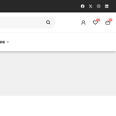
0
0
os