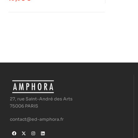
27, rue Saint-André des Arts
75006 PARIS
contact@ed-amphora.fr