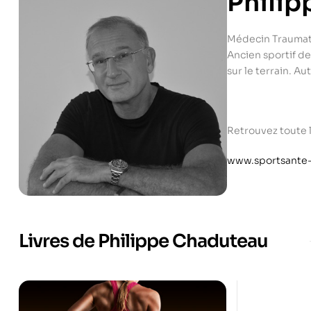
Phili
Médecin Traumato
Ancien sportif de
sur le terrain. A
Retrouvez toute 
www.sportsante-
Livres de Philippe Chaduteau