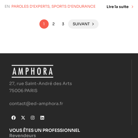
EN
PAROLES D'EXPERTS
,
SPORTS D'ENDURANCE
Lire la suite
1
2
3
SUIVANT
27, rue Saint-André des Arts
75006 PARIS
contact@ed-amphora.fr
VOUS ÊTES UN PROFESSIONNEL
Revendeurs