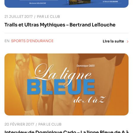
21 JUILLET 2017
PAR
LE CLUB
Trails et Ultras Mythiques – Bertrand Lellouche
EN
SPORTS D'ENDURANCE
Lire la suite
20 FÉVRIER 2017
PAR
LE CLUB
Interview de Dominique Cado – La ligne Bleue de A à