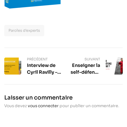
Paroles d'experts
PRÉCÉDENT
SUIVANT
Interview de
Enseigner la
Cyril Ravilly –
self-défense
Tennis Les
à un enfant ? –
Fondamentaux
Parole
tactiques
d’expert :
Laisser un commentaire
Guillaume
Vous devez
vous connecter
pour publier un commentaire.
Morel