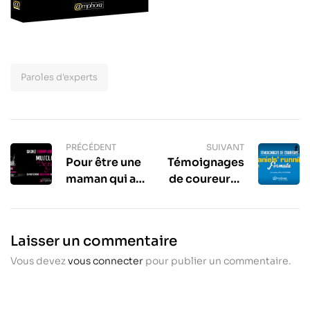
Paroles d'experts
PRÉCÉDENT
SUIVANT
Pour être une
Témoignages
maman qui a
de coureurs –
la pêche !
Daniels’
Running
Formula
Laisser un commentaire
Vous devez
vous connecter
pour publier un commentaire.