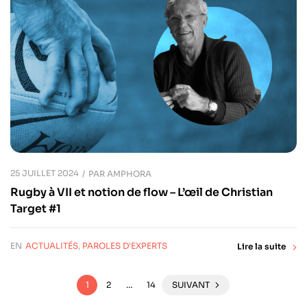
25 JUILLET 2024
PAR
AMPHORA
Rugby à VII et notion de flow – L’œil de Christian
Target #1
EN
ACTUALITÉS
,
PAROLES D'EXPERTS
Lire la suite
1
2
…
14
SUIVANT