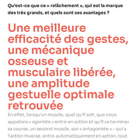
Qu’est-ce que ce « relâchement », qui est la marque
des très grands, et quels sont ses avantages ?
Une meilleure
efficacité des gestes,
une mécanique
osseuse et
musculaire libérée,
une amplitude
gestuelle optimale
retrouvée
En effet, lorsqu’un muscle, quel qu’il soit, que nous
appelons « agoniste » entre en action et qu’il va terminer
sa course, un second muscle, son « antagoniste » – qui a
l’action inverse, entre
automatiquement
en action, tout