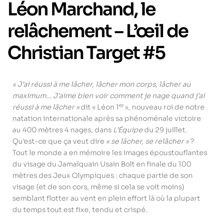
Léon Marchand, le
relâchement – L’œil de
Christian Target #5
« J’ai réussi à me lâcher, lâcher mon corps, lâcher au
maximum… J’aime bien voir comment je nage quand j’ai
er
réussi à me lâcher »
dit « Léon 1
», nouveau roi de notre
natation internationale après sa phénoménale victoire
au 400 mètres 4 nages, dans
L’Équipe
du 29 juillet.
Qu’est-ce que ça veut dire
« se lâcher, se relâcher »
?
Tout le monde a en mémoire les images époustouflantes
du visage du Jamaïquain Usain Bolt en finale du 100
mètres des Jeux Olympiques : chaque partie de son
visage (et de son cors, même si cela se voit moins)
semblant flotter au vent en plein effort là où la plupart
du temps tout est fixe, tendu et crispé.