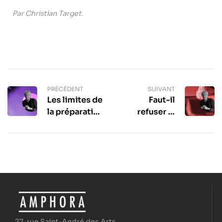
Par Christian Target.
PRÉCÉDENT
SUIVANT
Les limites de
Faut-il
la préparation
refuser la
mentale –
pression ? –
L’œil de
L’œil de
Christian
Christian
Target #4
Target #6
27, rue Saint-André des Arts