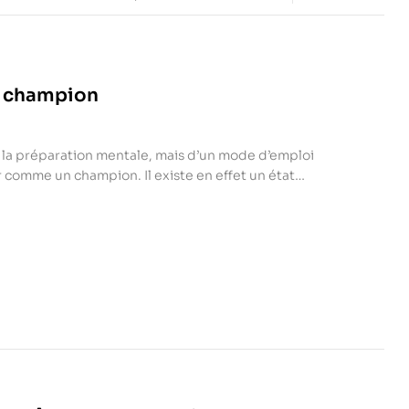
n champion
ur la préparation mentale, mais d’un mode d’emploi
 comme un champion. Il existe en effet un état
sportifs appellent « la zone ». Dans cet état
ration, les joueurs se sentent, à juste titre,