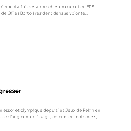
plémentarité des approches en club et en EPS.
e de Gilles Bortoli résident dans sa volonté
 EPS pour l’enseignement du volley.
ogresser
in essor et olympique depuis les Jeux de Pékin en
se d’augmenter. Il s’agit, comme en motocross,
ours constitué de difficultés et obstacles divers
jectif de l’auteur est de proposer le premier support