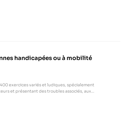
atique, à l’intention de toute personne souhaitant
nnes handicapées ou à mobilité
400 exercices variés et ludiques, spécialement
urs et présentant des troubles associés, aux
rsonnes très âgées, dépendantes ou en perte