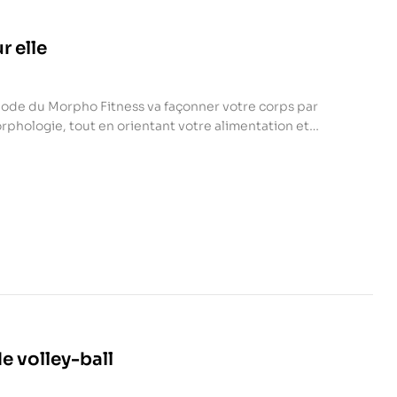
r elle
thode du Morpho Fitness va façonner votre corps par
rphologie, tout en orientant votre alimentation et
e chacune puisse se façonner « une silhouette de rêve
ande mince, petite trapue, enveloppée, fausse
e volley-ball