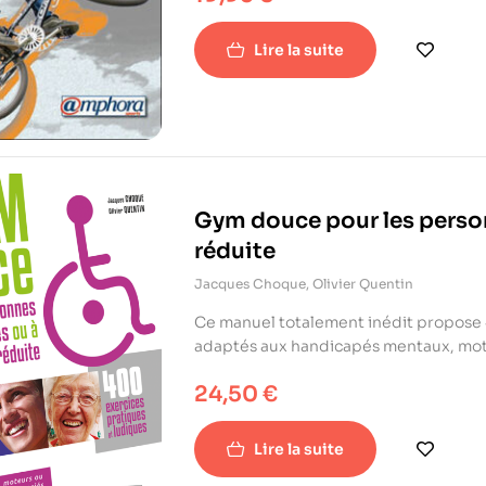
pédagogique, à la fois théorique et pr
s’initier ou se perfectionner.
Lire la suite
Gym douce pour les perso
réduite
Jacques Choque
,
Olivier Quentin
Ce manuel totalement inédit propose 
adaptés aux handicapés mentaux, mote
personnes à mobilité réduite, aux pe
24,50
€
d’autonomie.
Lire la suite