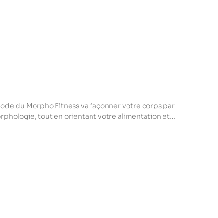
i
thode du Morpho Fitness va façonner votre corps par
rphologie, tout en orientant votre alimentation et
 chacun puisse se façonner « un corps d’athlète »
d mince, petit trapu, enveloppé, faux maigre…