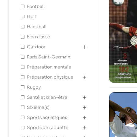
Football
Golf
Handball
Non classé
Outdoor
Paris Saint-Germain
Préparation mentale
Préparation physique
Rugby
Santé et bien-être
Sixième(s)
Sports aquatiques
Sports de raquette