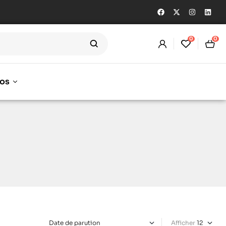
0
0
os
Afficher