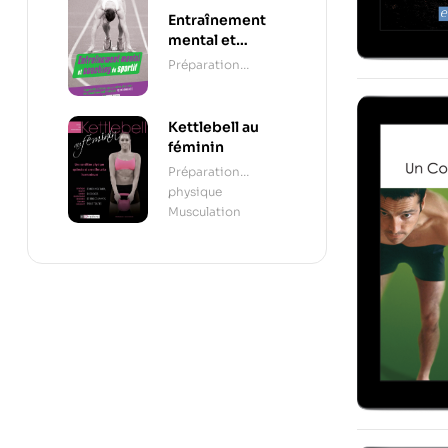
Entraînement
mental et
coaching du
Préparation
sportif
mentale
Kettlebell au
féminin
Préparation
physique
,
Musculation