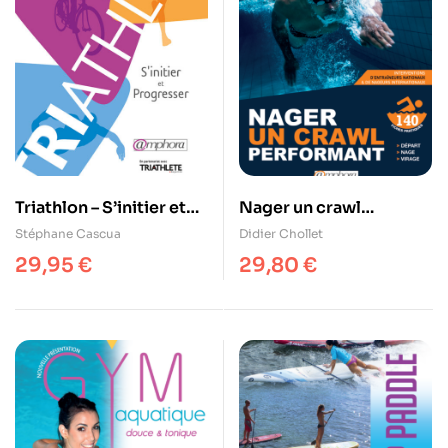
Triathlon – S’initier et
Nager un crawl
progresser
performant
Stéphane Cascua
Didier Chollet
29,95
€
29,80
€