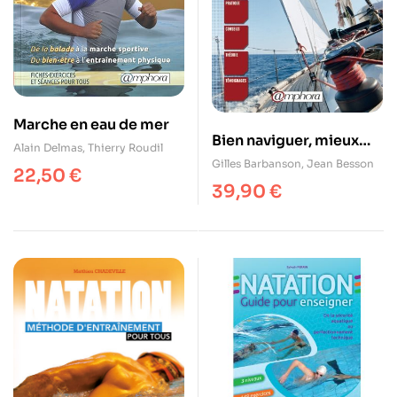
Marche en eau de mer
Bien naviguer, mieux
Alain Delmas
,
Thierry Roudil
connaître son voilier
Gilles Barbanson
,
Jean Besson
22,50
€
39,90
€