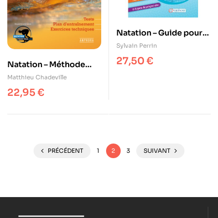
Natation – Guide pour
enseigner
Sylvain Perrin
27,50
€
Natation – Méthode
d’entraînement pour
Matthieu Chadeville
tous
22,95
€
PRÉCÉDENT
1
2
3
SUIVANT