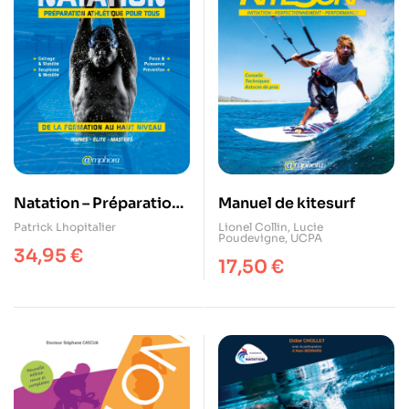
Natation – Préparation
Manuel de kitesurf
athlétique pour tous
Patrick Lhopitalier
Lionel Collin
,
Lucie
Poudevigne
,
UCPA
34,95
€
17,50
€