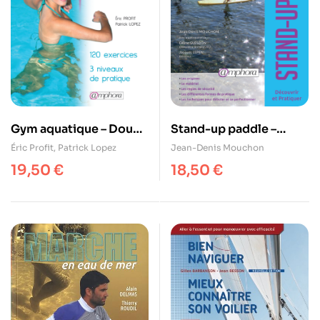
Gym aquatique – Douce
Stand-up paddle –
et tonique
Découvrir et pratiquer
Éric Profit
,
Patrick Lopez
Jean-Denis Mouchon
19,50
€
18,50
€