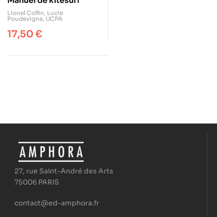
Manuel de kitesurf
Lionel Collin
,
Lucie
Poudevigne
,
UCPA
17,50
€
27, rue Saint-André des Arts
75006 PARIS
contact@ed-amphora.fr