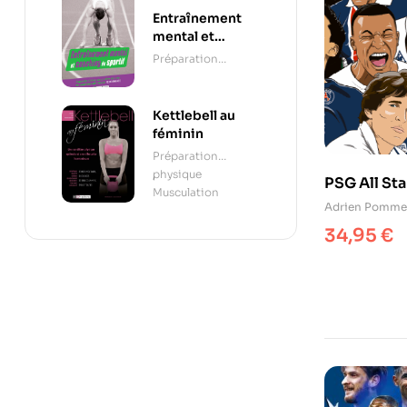
Entraînement
mental et
coaching du
Préparation
sportif
mentale
Kettlebell au
féminin
Préparation
physique
,
PSG All Sta
Musculation
Adrien Pomm
34,95
€