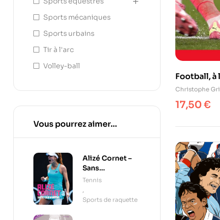
Sports équestres
Sports mécaniques
Sports urbains
Tir à l'arc
Volley-ball
Football, à
Christophe Gr
17,50
€
Vous pourrez aimer…
Alizé Cornet –
Sans
compromis
Tennis
,
Sports de raquette