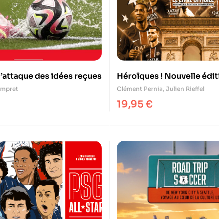
 l’attaque des idées reçues
Héroïques ! Nouvelle édi
impret
Clément Pernia
,
Julien Rieffel
19,95
€