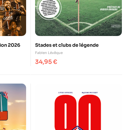
tion 2026
Stades et clubs de légende
Fabien Lévêque
34,95
€