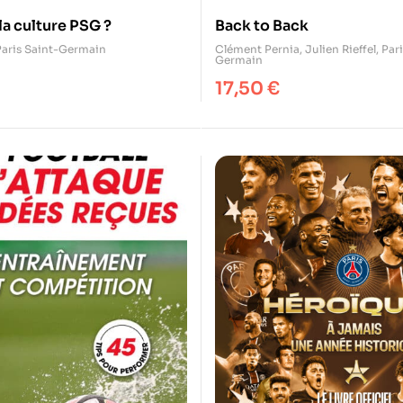
a culture PSG ?
Back to Back
Paris Saint-Germain
Clément Pernia
,
Julien Rieffel
,
Pari
Germain
17,50
€