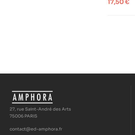
17,50
€
27, rue Saint-André des Arts
75006 PARIS
contact@ed-amphora.fr