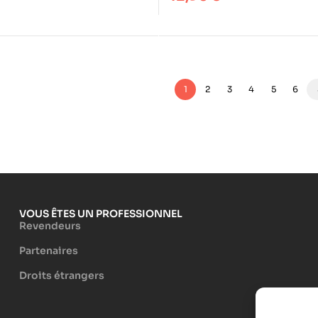
1
2
3
4
5
6
VOUS ÊTES UN PROFESSIONNEL
Revendeurs
Partenaires
Droits étrangers