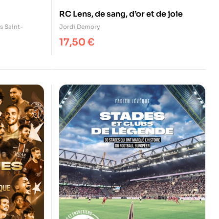
RC Lens, de sang, d’or et de joie
s Saint-
Jordi Demory
17,50
€