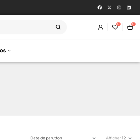
0
0
os
Afficher