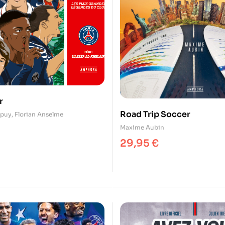
r
Road Trip Soccer
epuy
,
Florian Anselme
Maxime Aubin
29,95
€