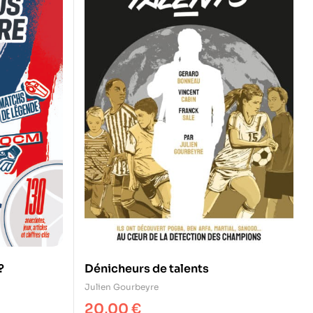
?
Dénicheurs de talents
Julien Gourbeyre
20,00
€