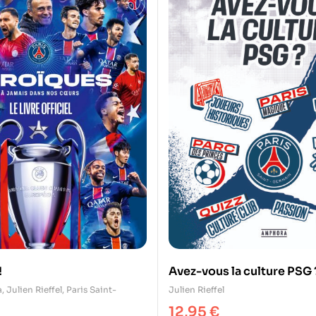
!
Avez-vous la culture PSG 
a
,
Julien Rieffel
,
Paris Saint-
Julien Rieffel
12,95
€