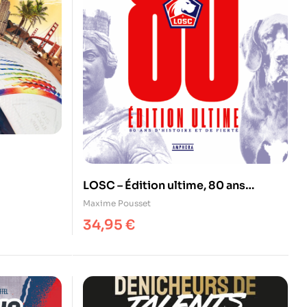
LOSC – Édition ultime, 80 ans
d’histoire et de fierté
Maxime Pousset
34,95
€