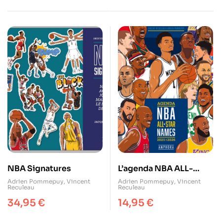
NBA Signatures
L’agenda NBA ALL-
STAR NAMES 2025-
Adrien Pommepuy
,
Vincent
Adrien Pommepuy
,
Vincent
Reculeau
Reculeau
2026
34,95
€
14,95
€