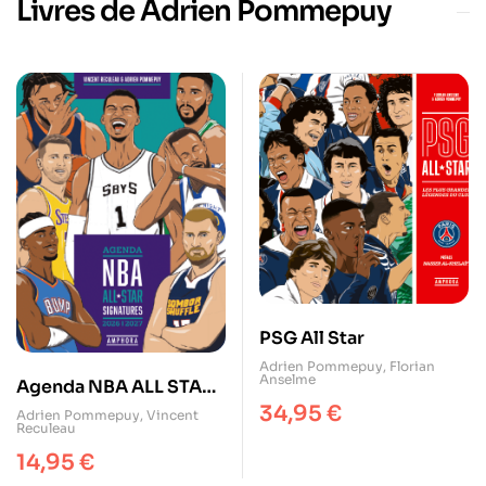
Livres de Adrien Pommepuy
PSG All Star
Adrien Pommepuy
,
Florian
Anselme
Agenda NBA ALL STAR
34,95
€
SIGNATURES 2026-
Adrien Pommepuy
,
Vincent
Reculeau
2027
14,95
€