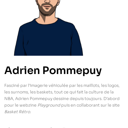
Adrien Pommepuy
Fasciné par l’imagerie véhiculée par les maillots, les logos,
les surnoms, les baskets, tout ce qui fait la culture de la
NBA, Adrien Pommepuy dessine depuis toujours. D’abord
pour le webzine
Playground
puis en collaborant sur le site
Basket Rétro
.