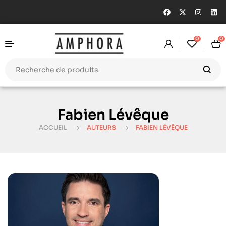
0
0
Fabien Lévêque
ACCUEIL
AUTEURS
FABIEN LÉVÊQUE