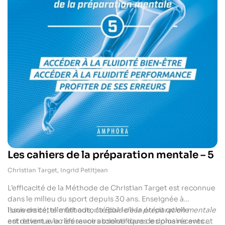
Les cahiers de la préparation mentale – 5
Christian Target
,
Ingrid Petitjean
L’efficacité de la Méthode de Christian Target est reconnue
dans le milieu du sport depuis 30 ans. Enseignée à
l’université, elle fait autorité par le lien étroit qu’elle
Issue de cette méthode,
La Bible de la préparation mentale
entretient avec les savoirs scientifiques les plus récents et
est devenue la référence absolue dans ce domaine avec