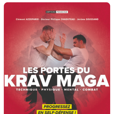
et progresser, gérer les risques, rester conscient,
assurer les premiers secours… Sans oublier les aspects
psychologiques inhérents à toute expédition. Parce que les
facteurs clés de votre survie ne sont pas les mêmes par
des températures extrêmes ou en milieu forestier ou
montagnard, vous apprendrez à identifier les risques
spécifiques liés à votre environnement et à les maîtriser.