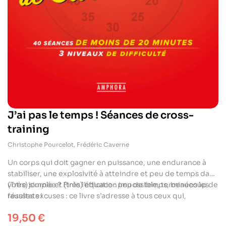
J’ai pas le temps ! Séances de cross-
training
Christophe Pourcelot
,
Frédéric Caverne
Un corps qui doit gagner en puissance, une endurance à
stabiliser, une explosivité à atteindre et peu de temps dans
votre journée ? Finie l’équation impossible, terminées les
(Très) simple et (très) efficace : peu de temps, beaucoup de
fausses excuses : ce livre s’adresse à tous ceux qui,
résultats !
débordés, souhaitent façonner un corps musclé et
19,50
€
résistant, mais qui n’ont pas (beaucoup) de temps. Pas