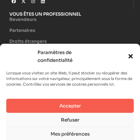
VOUS ÊTES UN PROFESSIONNEL
Revendeurs
Partenaires
Droits étrangers
Paramètres de
A PROPOS D'AMPHORA
Mon compte
confidentialité
Contact
Lorsque vous visitez un site Web, il peut stocker ou récupérer des
informations sur votre navigateur, principalement sous la forme de
Qui sommes-nous ?
cookies. Contrôlez vos services de cookies personnels ici.
Devenir auteur
Accepter
C.G.V.
Mentions légales
Refuser
Données personnelles et cookies
Mes préférences
Copyright © 2024