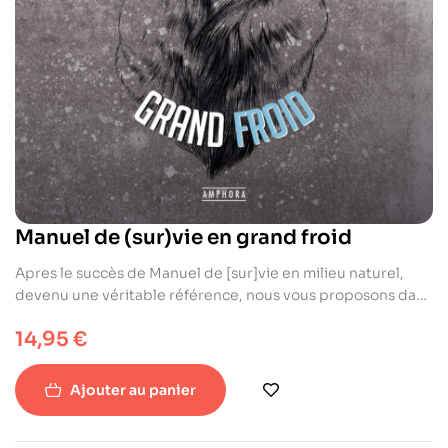
Manuel de (sur)vie en grand froid
Apres le succès de Manuel de [sur]vie en milieu naturel,
devenu une véritable référence, nous vous proposons dans
cette collection un ensemble de manuels
14,95
€
complémentaires, spécifiques et résolument pragmatiques
traitant de différents environnements naturels. Quel que
soit votre terrain d’aventures, bénéficiez des meilleurs
Ajouter au panier
conseils pour réguler votre température par tous les
temps, purifier de l’eau, manger sur le terrain, vous orienter