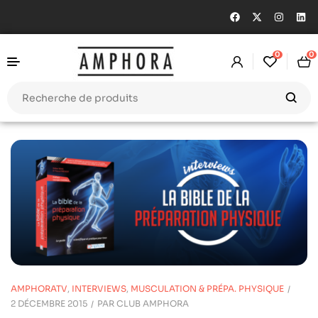
0
0
AMPHORATV
,
INTERVIEWS
,
MUSCULATION & PRÉPA. PHYSIQUE
2 DÉCEMBRE 2015
PAR
CLUB AMPHORA