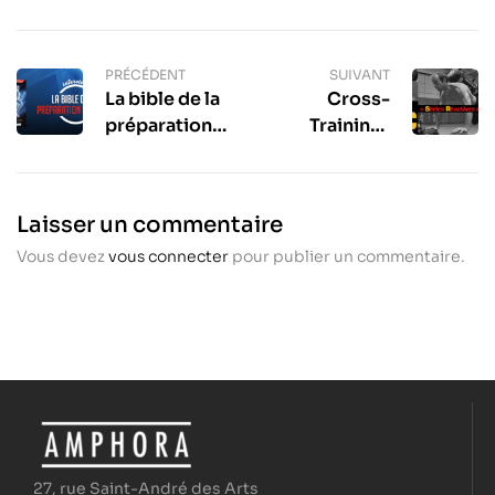
PRÉCÉDENT
SUIVANT
La bible de la
Cross-
préparation
Training :
physique –
séance «
Variation des
Séries
séances
Réactives en
Laisser un commentaire
d’entraînement
Contraste »
Vous devez
vous connecter
pour publier un commentaire.
27, rue Saint-André des Arts