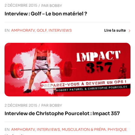
2 DÉCEMBRE 2015
PAR
BOBBY
Interview : Golf – Le bon matériel ?
EN
AMPHORATV
,
GOLF
,
INTERVIEWS
Lire la suite
2 DÉCEMBRE 2015
PAR
BOBBY
Interview de Christophe Pourcelot : Impact 357
EN
AMPHORATV
,
INTERVIEWS
,
MUSCULATION & PRÉPA. PHYSIQUE