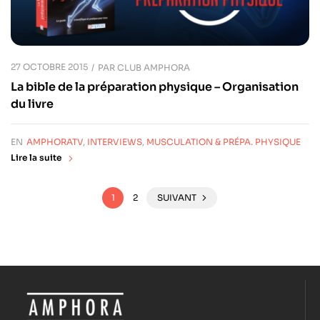
27 OCTOBRE 2015
PAR
CLUB AMPHORA
La bible de la préparation physique – Organisation
du livre
EN
AMPHORATV
,
INTERVIEWS
,
MUSCULATION & PRÉPA. PHYSIQUE
Lire la suite
1
2
SUIVANT