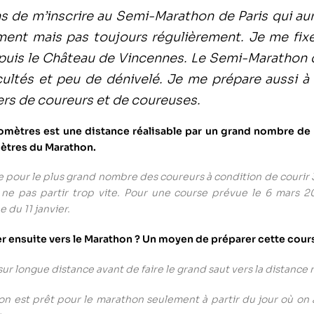
ens de m’inscrire au Semi-Marathon de Paris qui aur
ent mais pas toujours régulièrement. Je me fixe
puis le Château de Vincennes. Le Semi-Marathon
cultés et peu de dénivelé. Je me prépare aussi à 
rs de coureurs et de coureuses.
lomètres est une distance réalisable par un grand nombre de
mètres du Marathon.
e pour le plus grand nombre des coureurs à condition de courir 3
ne pas partir trop vite. Pour une course prévue le 6 mars 201
 du 11 janvier.
er ensuite vers le Marathon ? Un moyen de préparer cette cou
ur longue distance avant de faire le grand saut vers la distance r
 on est prêt pour le marathon seulement à partir du jour où on