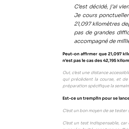
C’est décidé, j’ai vi
Je cours ponctuellem
21,097 kilomètres de
pas de grandes diffi
accompagné de millie
Peut-on affirmer que 21,097 ki
n’est pas le cas des 42,195 kilo
Oui, c’est une distance accessibl
qui précèdent la course, et de 
préparation spécifique la semaine
Est-ce un tremplin pour se lanc
C’est un bon moyen de se tester s
C’est un test indispensable, car