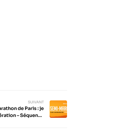
SUIVANT
rathon de Paris : je
ération – Séquence
ils de Charles Brion