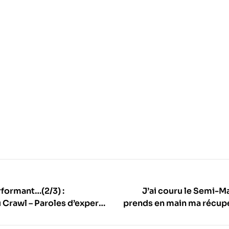
rformant…(2/3) :
J’ai couru le Semi-Ma
 Crawl – Paroles d’experts
prends en main ma récup
9 : les conse