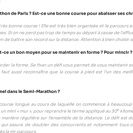
r.
on de Paris ? Est-ce une bonne course pour abaisser ses ch
ès bonne course ! Elle est très bien organisée et le parcours es
s. Si on ne perd pas trop de temps au départ à cause de l’afflue
n de battre son record sur la distance. Attention à bien choisir 
st-ce un bon moyen pour se maintenir en forme ? Pour mincir ?
rder la forme. Se fixer un défi vous permet de vous maintenir e
l faut aussi reconnaître que la course à pied est l’un des meil
nnel dans le Semi-Marathon ?
course longue au cours de laquelle on commence à beaucoup so
e
 un mini « mur », pour reprendre le terme appliqué au 30
kilomè
 manière régulière sur l’ensemble de la distance. Le défi est don
e qui assure de doubler des concurrents et notamment tous ce
ès la mi-parcours.