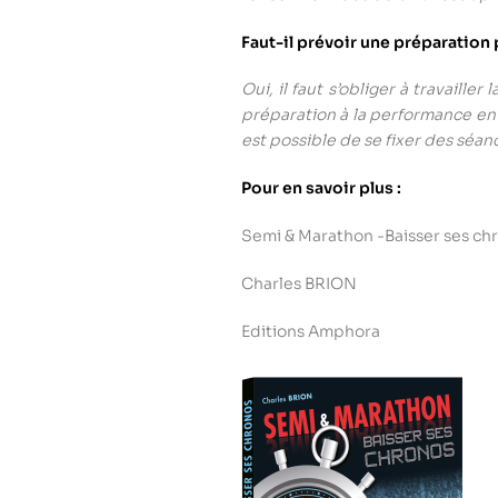
Faut-il prévoir une préparation 
Oui, il faut s’obliger à travaille
préparation à la performance en cou
est possible de se fixer des séanc
Pour en savoir plus :
Semi & Marathon -Baisser ses ch
Charles BRION
Editions Amphora