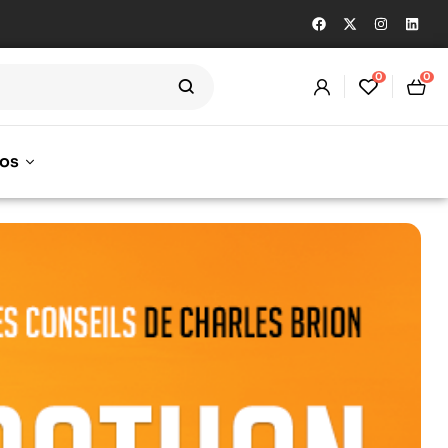
0
0
os