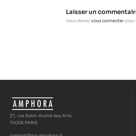
Laisser un commentair
Vous devez
vous connecter
pour 
27, rue Saint-André des Arts
75006 PARIS
contact@ed-amphora.fr