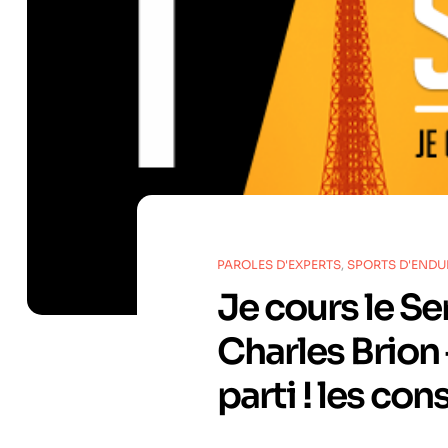
PAROLES D'EXPERTS
,
SPORTS D'END
Je cours le Se
Charles Brion –
parti ! les con