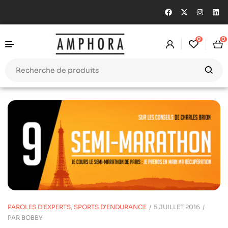
0
0
PAROLES D'EXPERTS
,
SPORTS D'ENDURANCE
5 JUILLET 2016
PAR
BOBBY