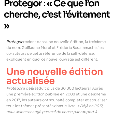
Protegor : « Ce que l’on
cherche, c’est l’évitement
»
Protegor
revient dans une nouvelle édition, la troisième
du nom. Guillaume Morel et Frédéric Bouammache, les
co-auteurs de cette référence de la self-défense,
expliquent en quoi ce nouvel ouvrage est différent.
Une nouvelle édition
actualisée
Protegor
a déjà séduit plus de 30 000 lecteurs ! Après
une première édition publiée en 2008 et une deuxième
en 2017, les auteurs ont souhaité compléter et actualiser
tous les thèmes présentés dans le livre.
« Déjà en 2017,
nous avions changé pas mal de chose par rapport à