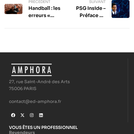
PRÉCÉDENT
SUIVANT
Handball : les
PSG Inside –
erreurs «
Préface du
incompréhensibles
Président
» – L’œil de
Nasser Al-
Christian Target
Khelaïfi
#12
27, rue Saint-André des Arts
75006 PARIS
contact@ed-amphora.fr
VOUS ÊTES UN PROFESSIONNEL
Revendeurs