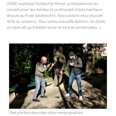
2008,
explique Guillaume Morel, professionnel du
conseil pour les médias et pratiquant d’arts martiaux
depuis qu’il est adolescent.
Nous avions revu plus de
40% du contenu.
Pour cette nouvelle édition, en 2024,
on s’est dit qu’il fallait revoir le livre en profondeur. »
Des photos dans des sites remarquables.