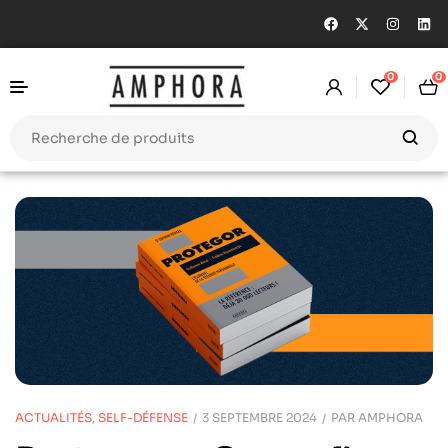
0
0
ACTUALITÉS
,
SELF-DÉFENSE
3 SEPTEMBRE 2024
PAR
AMPHORA