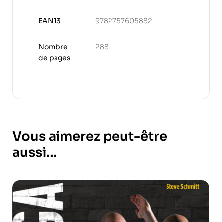
EAN13
9782757605882
Nombre
288
de pages
Vous aimerez peut-être
aussi…