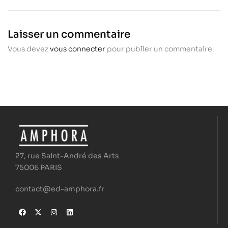
Roquefere –
Mythiques –
Coach 3.0
Bertrand
Lellouche
Laisser un commentaire
Vous devez
vous connecter
pour publier un commentaire.
27, rue Saint-André des Arts
75006 PARIS
contact@ed-amphora.fr