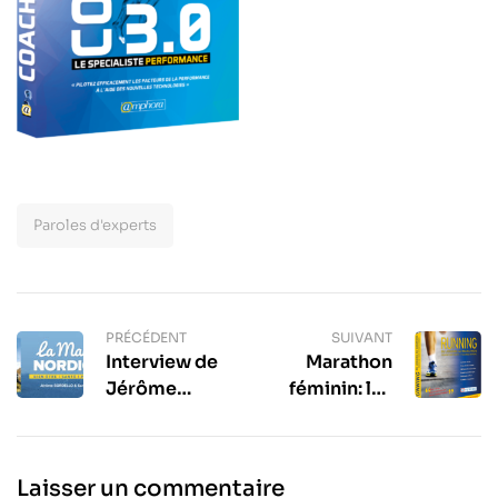
Paroles d'experts
PRÉCÉDENT
SUIVANT
Interview de
Marathon
Jérôme
féminin: les
Sordello – La
françaises
marche
étaient
nordique
pionnières ! –
Laisser un commentaire
Michel Delore