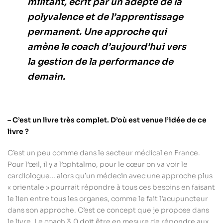
militant, écrit par un adepte de la
polyvalence et de l’apprentissage
permanent. Une approche qui
amène le coach d’aujourd’hui vers
la gestion de la performance de
demain.
– C’est un livre très complet. D’où est venue l’idée de ce
livre ?
C’est un peu comme dans le secteur médical en France.
Pour l’œil, il y a l’ophtalmo, pour le cœur on va voir le
cardiologue… alors qu’un médecin avec une approche plus
« orientale » pourrait répondre à tous ces besoins en faisant
le lien entre tous les organes, comme le fait l’acupuncteur
dans son approche. C’est ce concept que je propose dans
le livre. Le coach 3.0 doit être en mesure de répondre aux