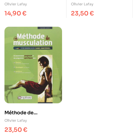
musculation – Méthode
musculation au féminin
Olivier Lafay
Olivier Lafay
Lafay
– Méthode Lafay
14,90
€
23,50
€
Méthode de
musculation – Méthode
Olivier Lafay
Lafay
23,50
€