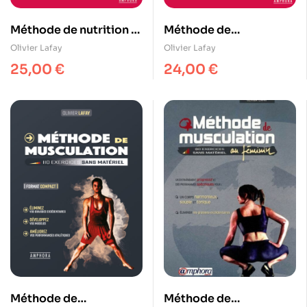
Méthode de nutrition –
Méthode de
Méthode Lafay
musculation – Méthode
Olivier Lafay
Olivier Lafay
Lafay
25,00
€
24,00
€
Méthode de
Méthode de