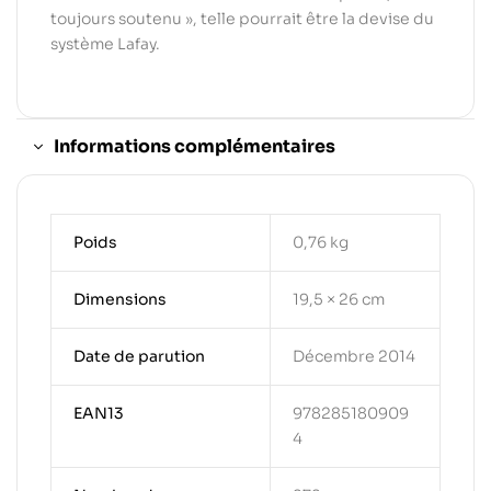
toujours soutenu », telle pourrait être la devise du
système Lafay.
Informations complémentaires
Poids
0,76 kg
Dimensions
19,5 × 26 cm
Date de parution
Décembre 2014
EAN13
978285180909
4