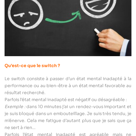
Qu’est-ce que le switch ?
Le switch consiste à passer d’un état mental inadapté à la
performance ou au bien-être à un état mental favorable au
résultat recherché.
Parfois l’état mental inadapté est négatif ou désagréable :
Exemple :
dans 10 minutes j’ai un rendez-vous important et
je suis bloqué dans un embouteillage. Je suis très tendu, je
m’énerve. Cela me fatigue d’autant plus que je sais que ça
ne sert à rien…
Parfois l’état mental inadapté est agréable mais ne