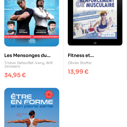
Les Mensonges du
Fitness et
Fitness
renforcement
Tristan Defeuillet-Vang
,
Will
Olivier Stoffer
Janssens
musculaire
13,99
€
34,95
€