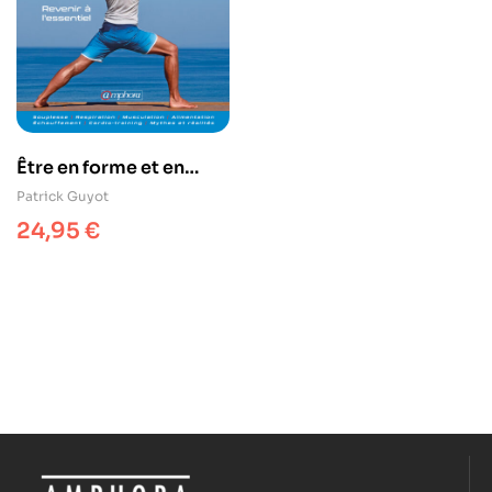
Être en forme et en
pleine santé
Patrick Guyot
24,95
€