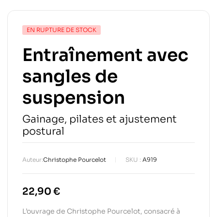
EN RUPTURE DE STOCK
Entraînement avec
sangles de
suspension
Gainage, pilates et ajustement
postural
Auteur:
Christophe Pourcelot
SKU :
A919
22,90
€
L’ouvrage de Christophe Pourcelot, consacré à