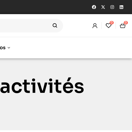
0
0
os
 activités