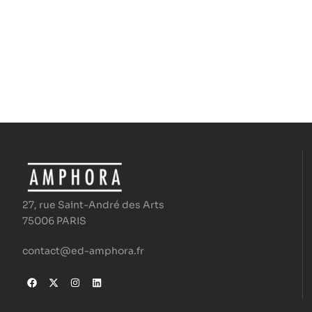
27, rue Saint-André des Arts
75006 PARIS
contact@ed-amphora.fr