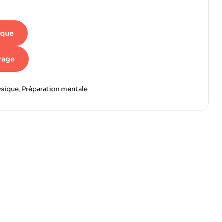
ique
vrage
ysique
,
Préparation mentale