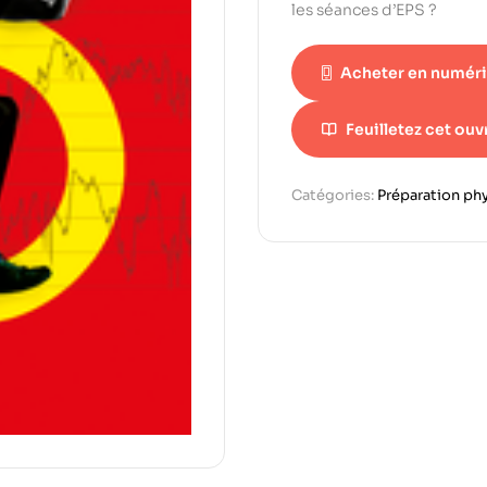
les séances d’EPS ?
Acheter en numér
Feuilletez cet ou
Catégories:
Préparation ph