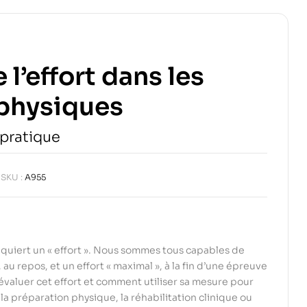
l’effort dans les
 physiques
 pratique
SKU :
A955
quiert un « effort ». Nous sommes tous capables de
, au repos, et un effort « maximal », à la fin d’une épreuve
valuer cet effort et comment utiliser sa mesure pour
la préparation physique, la réhabilitation clinique ou