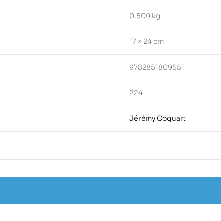
0,500 kg
17 × 24 cm
9782851809551
224
Jérémy Coquart