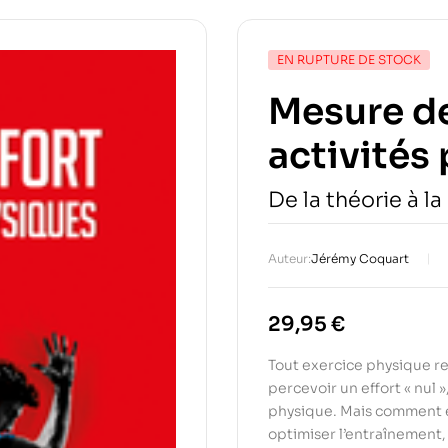
EN RUPTURE DE STOCK
Mesure de 
activités
De la théorie à la
Auteur:
Jérémy Coquart
29,95
€
Tout exercice physique re
percevoir un effort « nul »
physique. Mais comment é
optimiser l’entraînement, 