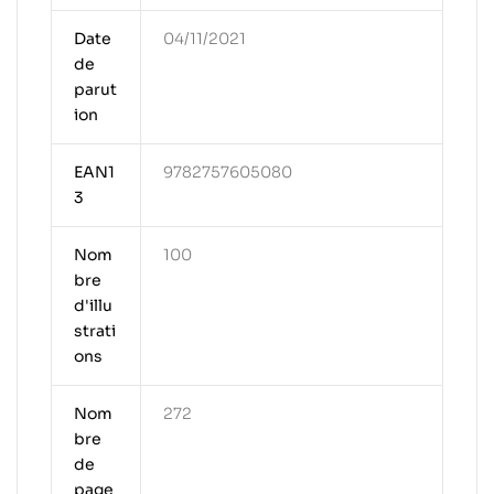
Date
04/11/2021
de
parut
ion
EAN1
9782757605080
3
Nom
100
bre
d'illu
strati
ons
Nom
272
bre
de
page