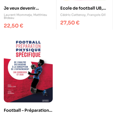
Je veux devenir
Ecole de football U8,
footballeur
U10, U12 – Eveil et
Laurent Mommeja
,
Matthieu
Cédric Cattenoy
,
François Gil
Bideau
professionnel !
initiation
27,50
€
22,50
€
Football – Préparation