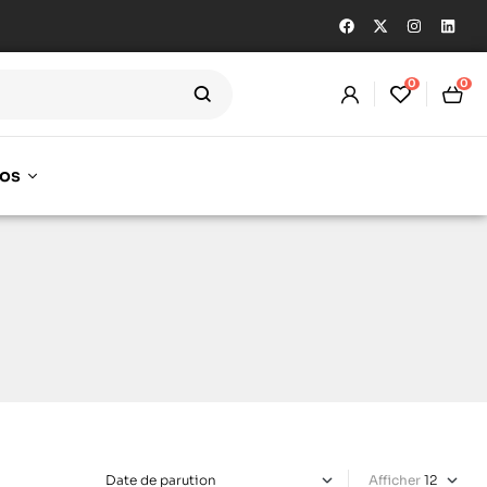
0
0
os
Afficher