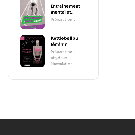
Entraînement
mental et
coaching du
Préparation
sportif
mentale
Kettlebell au
féminin
Préparation
physique
,
Musculation