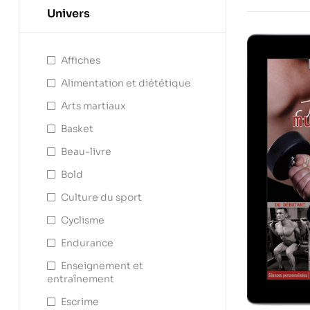
Univers
Affiches
Alimentation et diététique
Arts martiaux
Basket
Beau-livre
Bold
Culture du sport
Cyclisme
Endurance
Enseignement et
entraînement
Escrime