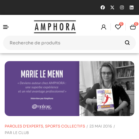
0
0
PAROLES D'EXPERTS
,
SPORTS COLLECTIFS
23 MAI 2016
PAR
LE CLUB