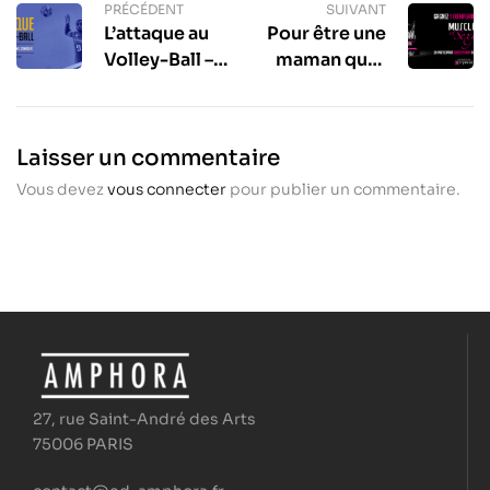
PRÉCÉDENT
SUIVANT
L’attaque au
Pour être une
Volley-Ball –
maman qui a
Parole
la pêche !
d’expert :
Benoît
Laisser un commentaire
Corroyer
Vous devez
vous connecter
pour publier un commentaire.
27, rue Saint-André des Arts
75006 PARIS