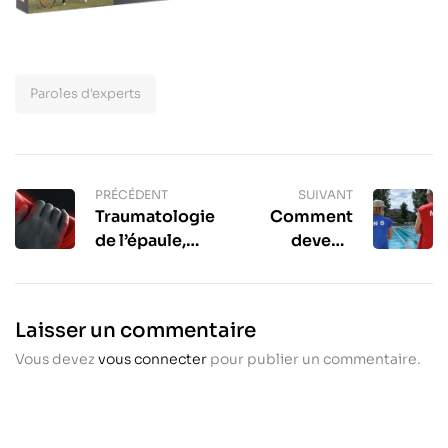
Paroles d'experts
PRÉCÉDENT
SUIVANT
Traumatologie
Comment
de l’épaule,
devenir
cause et
maître-
prévention
nageur à
l’université ?
Laisser un commentaire
Vous devez
vous connecter
pour publier un commentaire.