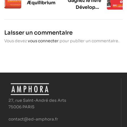
Gagnez le livre
Æquilibrium
Développé
Couché – Des
fondamentaux
à la
Laisser un commentaire
performance
Vous devez
vous connecter
pour publier un commentaire.
27, rue Saint-André des Arts
75006 PARIS
contact@ed-amphora.fr