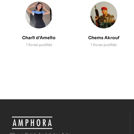
Charli d'Amelio
Chems Akrouf
1 livres publiés
1 livres publiés