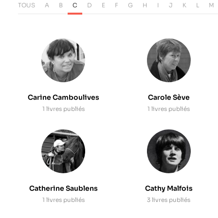
TOUS
A
B
C
D
E
F
G
H
I
J
K
L
M
Carine Camboulives
Carole Sève
1 livres publiés
1 livres publiés
Catherine Saublens
Cathy Malfois
1 livres publiés
3 livres publiés