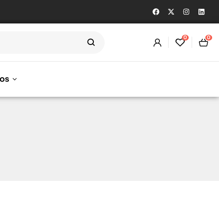
0
0
os