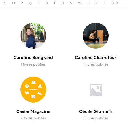
N
O
P
Q
R
S
T
U
V
W
X
Y
Z
0-9
Caroline Bongrand
Caroline Charreteur
1 livres publiés
1 livres publiés
Caviar Magazine
Cécile Giornelli
2 livres publiés
1 livres publiés