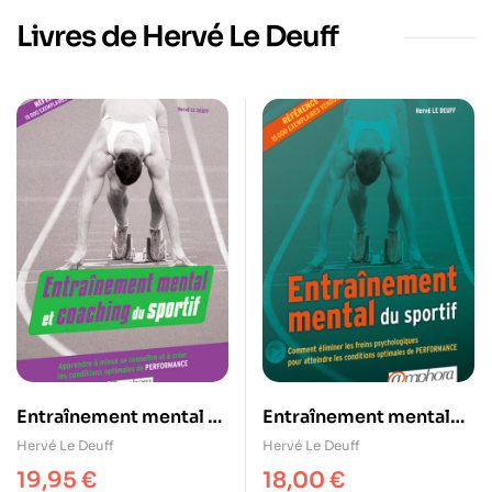
Livres de Hervé Le Deuff
Entraînement mental et
Entraînement mental
coaching du sportif
du sportif
Hervé Le Deuff
Hervé Le Deuff
19,95
€
18,00
€