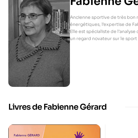
Fabienne G
Ancienne sportive de très bon n
énergétiques, l’expertise de F
Elle est spécialiste de l’analys
un regard novateur sur le sport
Livres de Fabienne Gérard