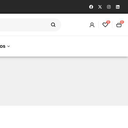
0
0
os