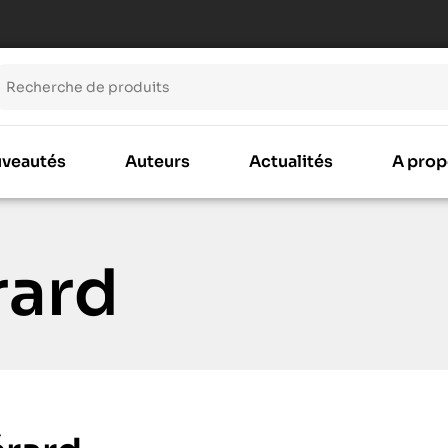
veautés
Auteurs
Actualités
A prop
rard