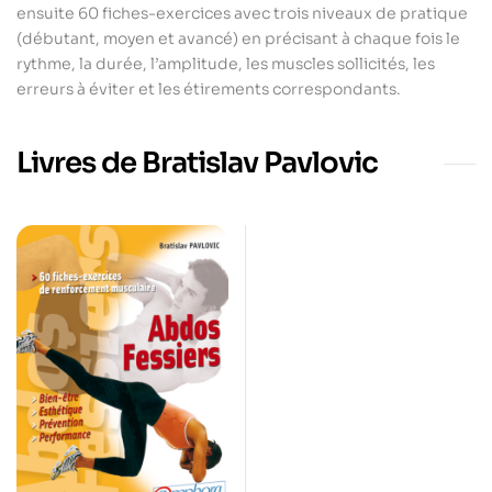
ensuite 60 fiches-exercices avec trois niveaux de pratique
(débutant, moyen et avancé) en précisant à chaque fois le
rythme, la durée, l’amplitude, les muscles sollicités, les
erreurs à éviter et les étirements correspondants.
Livres de Bratislav Pavlovic