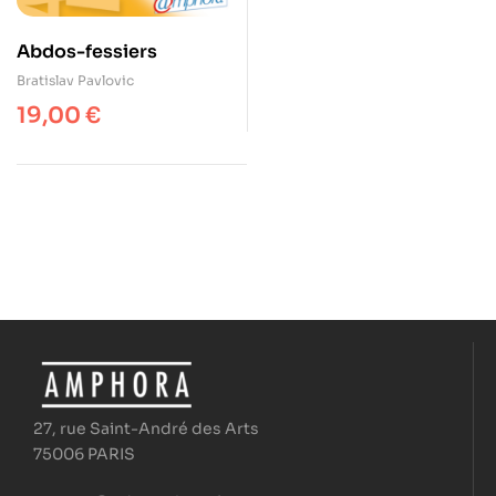
Abdos-fessiers
Bratislav Pavlovic
19,00
€
27, rue Saint-André des Arts
75006 PARIS