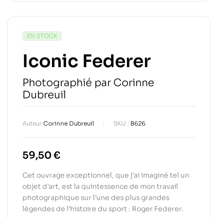
EN STOCK
Iconic Federer
Photographié par Corinne
Dubreuil
Auteur:
Corinne Dubreuil
SKU :
B626
59,50
€
Cet ouvrage exceptionnel, que j’ai imaginé tel un
objet d’art, est la quintessence de mon travail
photographique sur l’une des plus grandes
légendes de l’histoire du sport : Roger Federer.