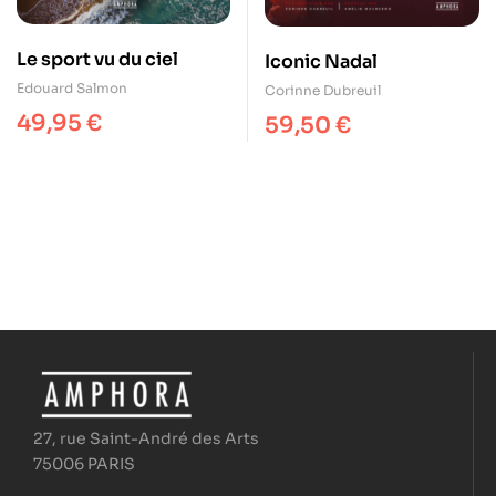
Le sport vu du ciel
Iconic Nadal
Edouard Salmon
Corinne Dubreuil
49,95
€
59,50
€
27, rue Saint-André des Arts
75006 PARIS