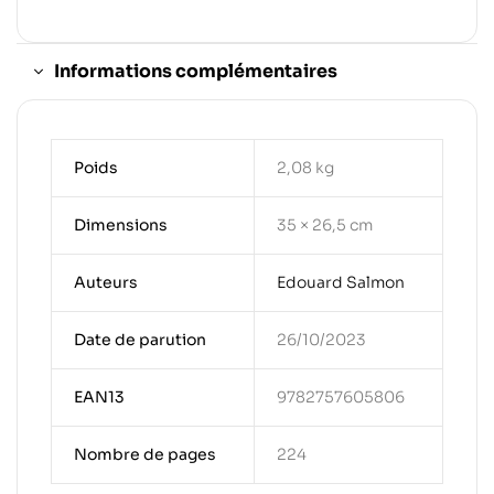
Informations complémentaires
Poids
2,08 kg
Dimensions
35 × 26,5 cm
Auteurs
Edouard Salmon
Date de parution
26/10/2023
EAN13
9782757605806
Nombre de pages
224