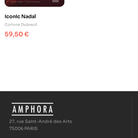
Iconic Nadal
Corinne Dubreuil
59,50
€
27, rue Saint-André des Arts
75006 PARIS