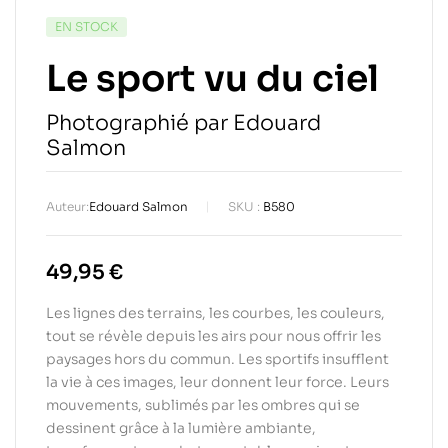
EN STOCK
Le sport vu du ciel
Photographié par Edouard
Salmon
Auteur:
Edouard Salmon
SKU :
B580
49,95
€
Les lignes des terrains, les courbes, les couleurs,
tout se révèle depuis les airs pour nous offrir les
paysages hors du commun. Les sportifs insufflent
la vie à ces images, leur donnent leur force. Leurs
mouvements, sublimés par les ombres qui se
dessinent grâce à la lumière ambiante,