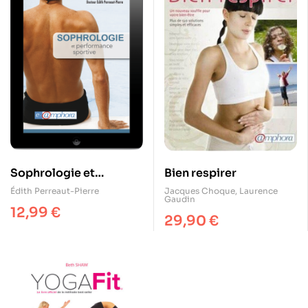
Sophrologie et
Bien respirer
performance sportive
Édith Perreaut-Pierre
Jacques Choque
,
Laurence
Gaudin
12,99
€
29,90
€