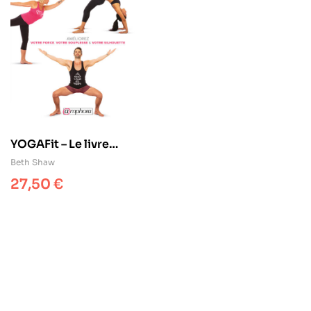
YOGAFit – Le livre
officiel de la méthode
Beth Shaw
best-seller
27,50
€