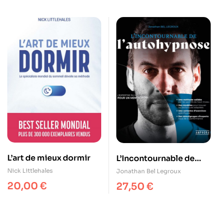
L’art de mieux dormir
L’Incontournable de
l’autohypnose
Nick Littlehales
Jonathan Bel Legroux
20,00
€
27,50
€