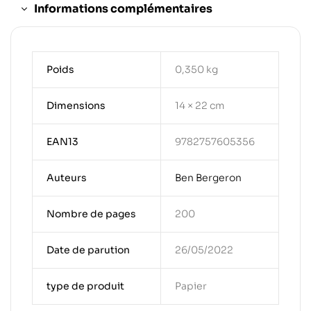
Informations complémentaires
Poids
0,350 kg
Dimensions
14 × 22 cm
EAN13
9782757605356
Auteurs
Ben Bergeron
Nombre de pages
200
Date de parution
26/05/2022
type de produit
Papier