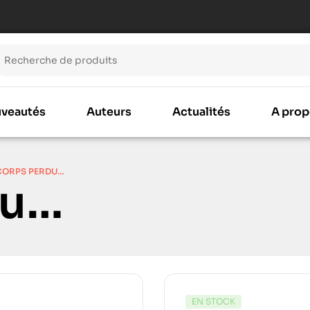
veautés
Auteurs
Actualités
A prop
CORPS PERDU…
du…
EN STOCK