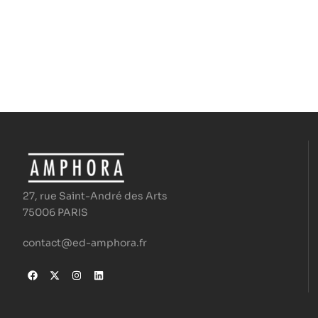
27, rue Saint-André des Arts
75006 PARIS
contact@ed-amphora.fr