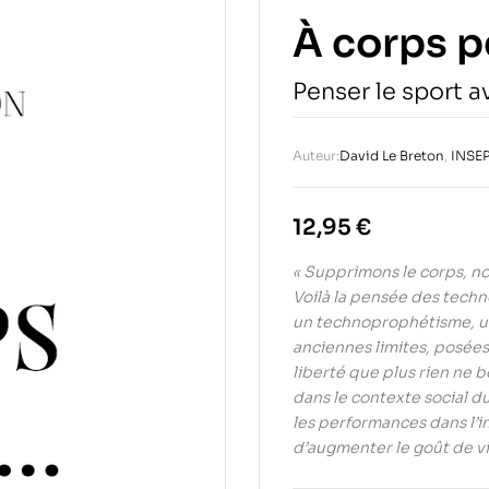
À corps 
Penser le sport a
Auteur:
David Le Breton
,
INSE
12,95
€
« Supprimons le corps, nou
Voilà la pensée des techn
un technoprophétisme, un
anciennes limites, posée
liberté que plus rien ne b
dans le contexte social d
les performances dans l’in
d’augmenter le goût de vi