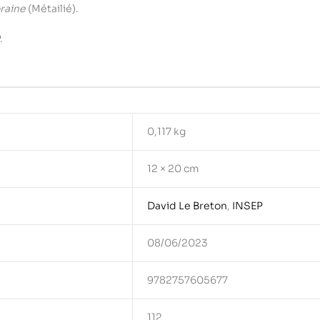
raine
(Métailié).
.
0,117 kg
12 × 20 cm
David Le Breton
,
INSEP
08/06/2023
9782757605677
112