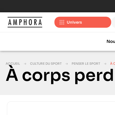
Univers
Nou
ACCUEIL
CULTURE DU SPORT
PENSER LE SPORT
À 
À corps per