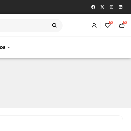
0
0
os