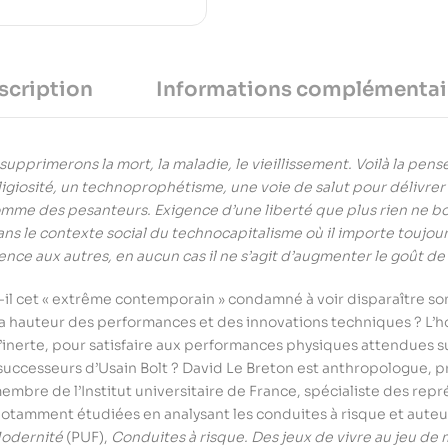
scription
Informations complémentai
supprimerons la mort, la maladie, le vieillissement. Voilà la pe
igiosité, un technoprophétisme, une voie de salut pour délivre
mme des pesanteurs. Exigence d’une liberté que plus rien ne bor
dans le contexte social du technocapitalisme où il importe toujou
nce aux autres, en aucun cas il ne s’agit d’augmenter le goût de 
t-il cet « extrême contemporain » condamné à voir disparaître s
la hauteur des performances et des innovations techniques ? L’
 l’inerte, pour satisfaire aux performances physiques attendues s
 successeurs d’Usain Bolt ? David Le Breton est anthropologue, p
embre de l’Institut universitaire de France, spécialiste des rep
a notamment étudiées en analysant les conduites à risque et aut
Modernité
(PUF),
Conduites à risque. Des jeux de vivre au jeu de 