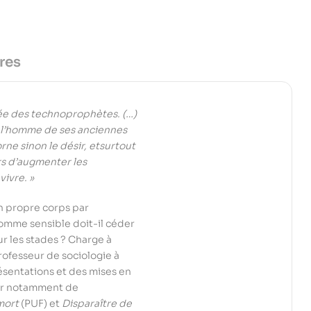
res
nsée des technoprophètes. (…)
r l’homme de ses anciennes
ne sinon le désir, etsurtout
rs d’augmenter les
vivre. »
on propre corps par
homme sensible doit-il céder
ur les stades ? Charge à
rofesseur de sociologie à
résentations et des mises en
eur notamment de
mort
(PUF) et
Disparaître de