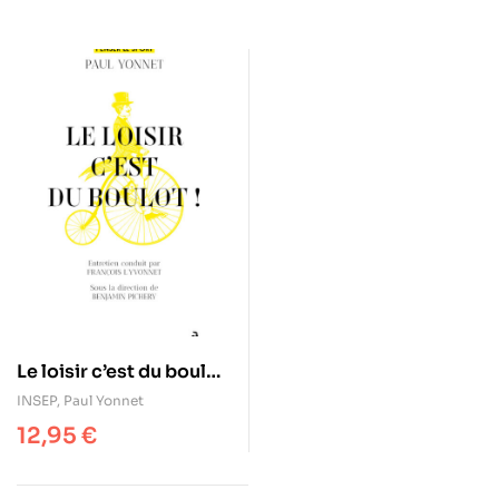
Le loisir c’est du boulot
!
INSEP
,
Paul Yonnet
12,95
€