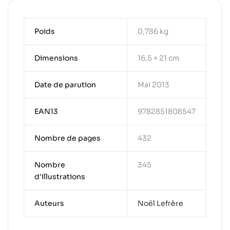
Poids
0,786 kg
Dimensions
16,5 × 21 cm
Date de parution
Mai 2013
EAN13
9782851808547
Nombre de pages
432
Nombre
345
d'illustrations
Auteurs
Noël Lefrère