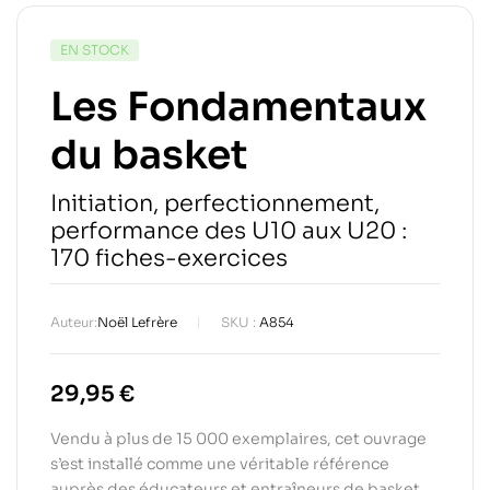
EN STOCK
Les Fondamentaux
du basket
Initiation, perfectionnement,
performance des U10 aux U20 :
170 fiches-exercices
Auteur:
Noël Lefrère
SKU :
A854
29,95
€
Vendu à plus de 15 000 exemplaires, cet ouvrage
s’est installé comme une véritable référence
auprès des éducateurs et entraîneurs de basket.