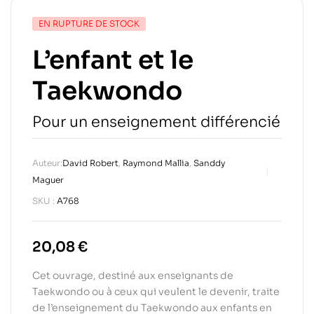
EN RUPTURE DE STOCK
L’enfant et le
Taekwondo
Pour un enseignement différencié
Auteur:
David Robert
,
Raymond Mallia
,
Sanddy
Maguer
SKU :
A768
20,08
€
Cet ouvrage, destiné aux enseignants de
Taekwondo ou à ceux qui veulent le devenir, traite
de l’enseignement du Taekwondo aux enfants en