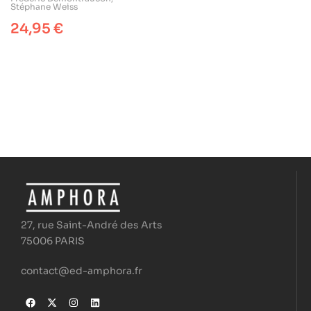
Stéphane Weiss
24,95
€
27, rue Saint-André des Arts
75006 PARIS
contact@ed-amphora.fr