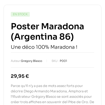
EN STOCK
Poster Maradona
(Argentina 86)
Une déco 100% Maradona !
Auteur:
Gregory Blasco
SKU :
P001
29,95
€
Parce qu’il n’y a pas de mots assez forts pour
décrire Diego Armando Maradona, Amphora et
l’illustrateur Grégory Blasco se sont associés pour
créer trois affiches en souvenir del Pibe de Oro. De