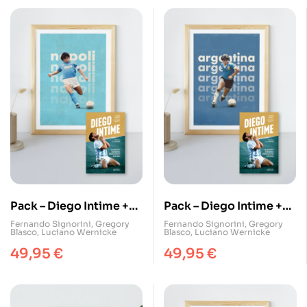
Pack – Diego Intime +
Pack – Diego Intime +
poster Maradona
poster Maradona
Fernando Signorini
,
Gregory
Fernando Signorini
,
Gregory
Blasco
,
Luciano Wernicke
Blasco
,
Luciano Wernicke
(Napoli 89)
(Argentina 86)
49,95
€
49,95
€