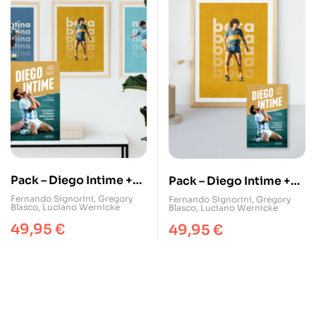
Pack – Diego Intime +
Pack – Diego Intime +
trio de posters
poster Maradona (Boca
Fernando Signorini
,
Gregory
Fernando Signorini
,
Gregory
Blasco
,
Luciano Wernicke
Blasco
,
Luciano Wernicke
Maradona
81)
49,95
€
49,95
€