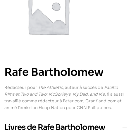
Rafe Bartholomew
Rédacteur pour
The Athletic
, auteur à succès de
Pacific
Rims et Two and Two: McSorley’s, My Dad, and Me
, il a aussi
travaillé comme rédacteur à Eater.com, Grantland.com et
animé l’émission Hoop Nation pour CNN Philippines.
Livres de Rafe Bartholomew