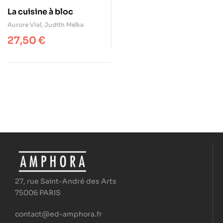
La cuisine à bloc
Aurore Vial
,
Judith Melka
27,50
€
27, rue Saint-André des Arts
75006 PARIS
contact@ed-amphora.fr