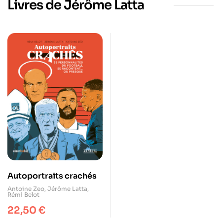
Livres de Jérôme Latta
Autoportraits crachés
Antoine Zeo
,
Jérôme Latta
,
Rémi Belot
22,50
€