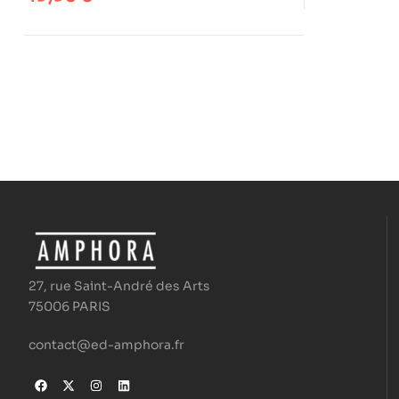
27, rue Saint-André des Arts
75006 PARIS
contact@ed-amphora.fr