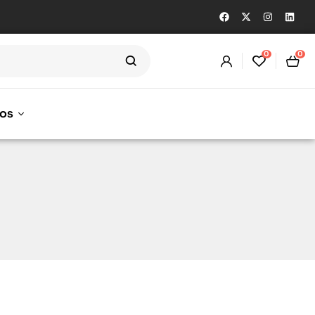
0
0
os