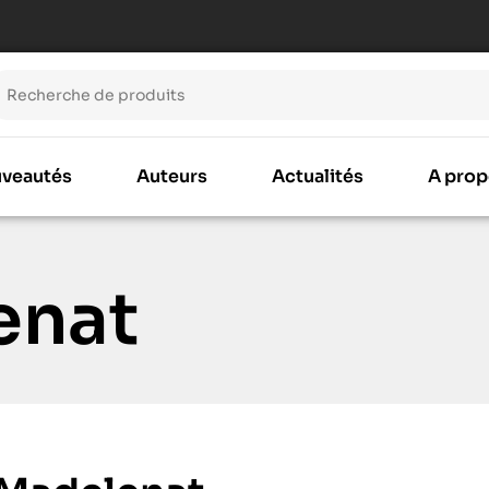
veautés
Auteurs
Actualités
A prop
enat