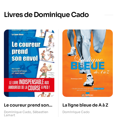
Livres de Dominique Cado
Le coureur prend son
La ligne bleue de A à Z
envol
Dominique Cado
,
Sébastien
Dominique Cado
Lamart