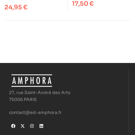
17,50
€
24,95
€
27, rue Saint-André des Arts
75006 PARIS
contact@ed-amphora.fr